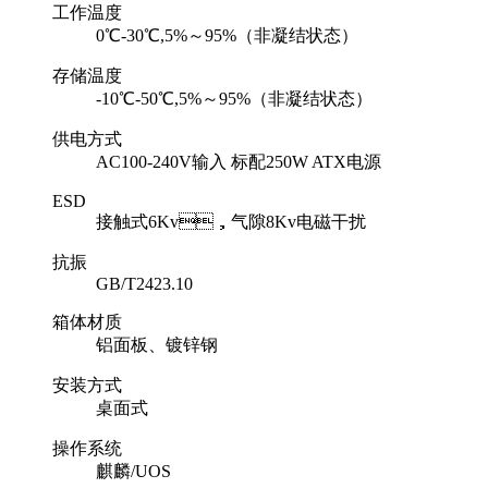
工作温度
0℃-30℃,5%～95%（非凝结状态）
存储温度
-10℃-50℃,5%～95%（非凝结状态）
供电方式
AC100-240V输入 标配250W ATX电源
ESD
接触式6Kv，气隙8Kv电磁干扰
抗振
GB/T2423.10
箱体材质
铝面板、镀锌钢
安装方式
桌面式
操作系统
麒麟/UOS