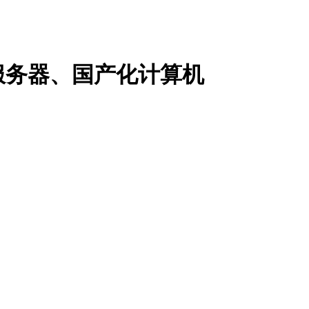
服务器、国产化计算机