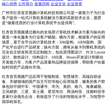
核心优势
公司简介
发展历程
企业文化
企业资质
广州市红杏首页视频计算机科技有限公司是一家致力于为行业
客户提供一站式计算机系统解决方案的高新技术企业，愿景
是“做最优质的行业计算机系统平台提供商”。
红杏首页视频通过横向的全场景计算机技术解决方案与纵向的
垂直一体化服务为行业客户赋能。横向方面，根据客户的应用
场景，基于全平台的计算机技术：X86架构、ARM架构、国
产化平台进行产品研发；纵向方面，拥有从板卡到整机系统的
完全自主研发和灵活定制能力，包括原理图设计、PCB Layout
设计、散热设计、结构设计、SI仿真、Bioses开发设计和驱动
开发能力等，为客户产品质量和品牌提供保障，帮助客户在最
短时间把产品推向市场。
红杏首页视频产品应用于智能制造、智慧城市、高端自助设
备、关键领域的国产自主可控等核心应用场景，服务的客户群
体包括中国中车、中国通号、华为、美的、格力、海康威视、
立讯精密、三星、富士康、霍尼韦尔、商汤科技、佳都科技等
多家行业领先企业，有效提升了行业的智能化水平，为智慧中
国添砖加瓦。